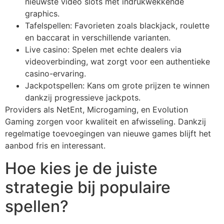
nieuwste video slots met indrukwekkende
graphics.
Tafelspellen: Favorieten zoals blackjack, roulette
en baccarat in verschillende varianten.
Live casino: Spelen met echte dealers via
videoverbinding, wat zorgt voor een authentieke
casino-ervaring.
Jackpotspellen: Kans om grote prijzen te winnen
dankzij progressieve jackpots.
Providers als NetEnt, Microgaming, en Evolution
Gaming zorgen voor kwaliteit en afwisseling. Dankzij
regelmatige toevoegingen van nieuwe games blijft het
aanbod fris en interessant.
Hoe kies je de juiste
strategie bij populaire
spellen?