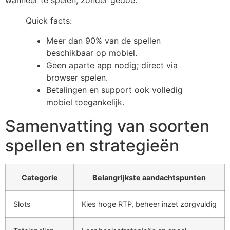
wanneer te spelen, zonder gedoe.
Quick facts:
Meer dan 90% van de spellen
beschikbaar op mobiel.
Geen aparte app nodig; direct via
browser spelen.
Betalingen en support ook volledig
mobiel toegankelijk.
Samenvatting van soorten
spellen en strategieën
Categorie
Belangrijkste aandachtspunten
Slots
Kies hoge RTP, beheer inzet zorgvuldig