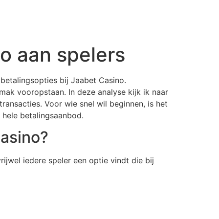
o aan spelers
 betalingsopties bij Jaabet Casino.
emak vooropstaan. In deze analyse kijk ik naar
ransacties. Voor wie snel wil beginnen, is het
t hele betalingsaanbod.
Casino?
jwel iedere speler een optie vindt die bij