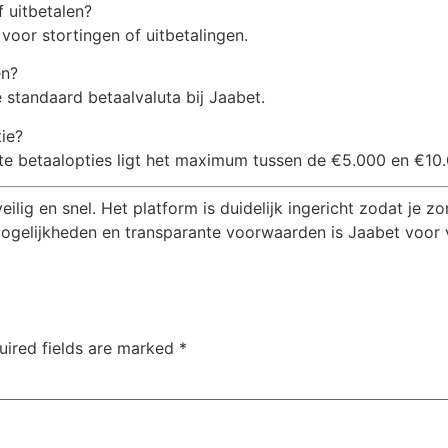
f uitbetalen?
voor stortingen of uitbetalingen.
en?
 standaard betaalvaluta bij Jaabet.
tie?
te betaalopties ligt het maximum tussen de €5.000 en €10
eilig en snel. Het platform is duidelijk ingericht zodat je 
ogelijkheden en transparante voorwaarden is Jaabet voor 
uired fields are marked
*