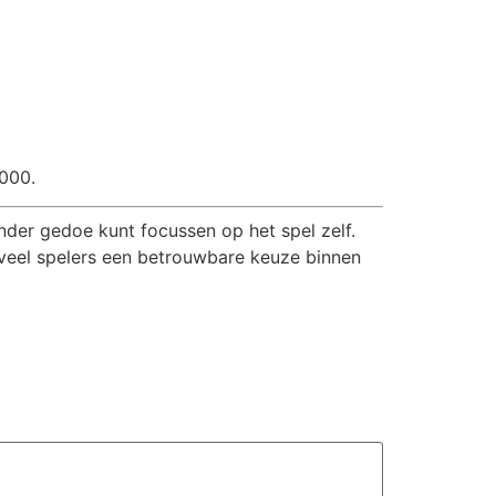
.000.
zonder gedoe kunt focussen op het spel zelf.
veel spelers een betrouwbare keuze binnen