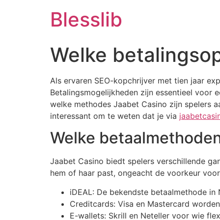
Blesslib
Welke betalingsop
Als ervaren SEO-kopchrijver met tien jaar expe
Betalingsmogelijkheden zijn essentieel voor e
welke methodes Jaabet Casino zijn spelers aan
interessant om te weten dat je via
jaabetcasi
Welke betaalmethoden 
Jaabet Casino biedt spelers verschillende gan
hem of haar past, ongeacht de voorkeur voor 
iDEAL: De bekendste betaalmethode in N
Creditcards: Visa en Mastercard worden
E-wallets: Skrill en Neteller voor wie flexi