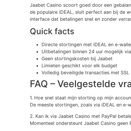
Jaabet Casino scoort goed door een gebalanc
de populaire iDEAL, sluit perfect aan bij de 
interface dat betalingen snel en zonder verra
Quick facts
Directe stortingen met iDEAL en e-walle
Uitbetalingen binnen 24 uur mogelijk via
Geen stortingskosten bij Jaabet
Limieten geschikt voor elk budget
Volledig beveiligde transacties met SSL
FAQ – Veelgestelde vra
1. Hoe snel staat mijn storting op mijn accoun
De meeste stortingen, zoals via iDEAL en e-wa
2. Kan ik via Jaabet Casino met PayPal betal
Momenteel ondersteunt Jaabet Casino geen Pa