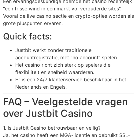
Een ervaringsdeskundige noemde het casino recentelijk
“een frisse wind in een markt vol verouderde sites”.
Vooral de live casino sectie en crypto-opties worden als
grote pluspunten ervaren.
Quick facts:
Justbit werkt zonder traditionele
accountregistratie, met “no account” spelen.
Het casino richt zich sterk op spelers die
flexibiliteit en snelheid waarderen.
Er is een 24/7 klantenservice beschikbaar in het
Nederlands en Engels.
FAQ – Veelgestelde vragen
over Justbit Casino
1. Is Justbit Casino betrouwbaar en veilig?
Ja, het casino heeft een MGA-licentie en gebruikt SSL-