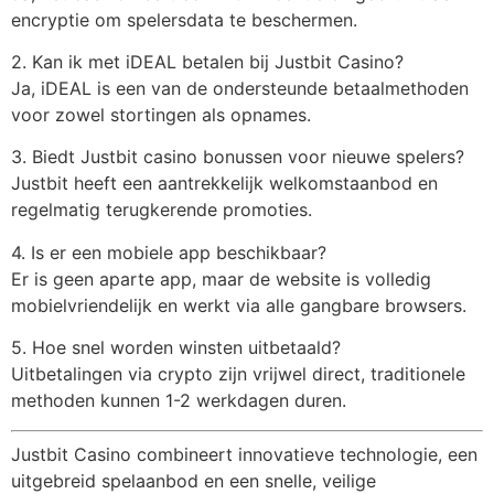
encryptie om spelersdata te beschermen.
2. Kan ik met iDEAL betalen bij Justbit Casino?
Ja, iDEAL is een van de ondersteunde betaalmethoden
voor zowel stortingen als opnames.
3. Biedt Justbit casino bonussen voor nieuwe spelers?
Justbit heeft een aantrekkelijk welkomstaanbod en
regelmatig terugkerende promoties.
4. Is er een mobiele app beschikbaar?
Er is geen aparte app, maar de website is volledig
mobielvriendelijk en werkt via alle gangbare browsers.
5. Hoe snel worden winsten uitbetaald?
Uitbetalingen via crypto zijn vrijwel direct, traditionele
methoden kunnen 1-2 werkdagen duren.
Justbit Casino combineert innovatieve technologie, een
uitgebreid spelaanbod en een snelle, veilige