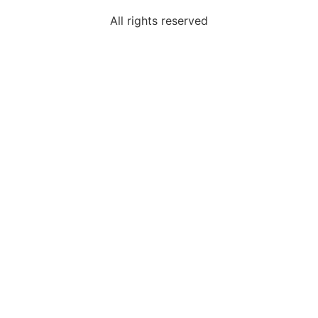
All rights reserved