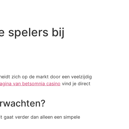
 spelers bij
heidt zich op de markt door een veelzijdig
agina van betsomnia casino
vind je direct
erwachten?
t gaat verder dan alleen een simpele