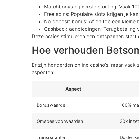
Matchbonus bij eerste storting: Vaak 1
Free spins: Populaire slots krijgen je k
No deposit bonus: Af en toe een kleine 
Cashback-aanbiedingen: Terugbetaling va
Deze acties stimuleren een ontspannen start e
Hoe verhouden Betsomn
Er zijn honderden online casino’s, maar vaak 
aspecten:
Aspect
Bonuswaarde
100% mat
Omspeelvoorwaarden
30x inzet
Transparantie
Duidelij