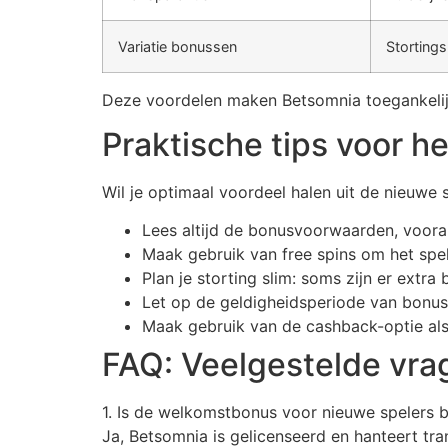
Variatie bonussen
Storting
Deze voordelen maken Betsomnia toegankelijk
Praktische tips voor 
Wil je optimaal voordeel halen uit de nieuwe
Lees altijd de bonusvoorwaarden, vooral
Maak gebruik van free spins om het spel
Plan je storting slim: soms zijn er extr
Let op de geldigheidsperiode van bonuss
Maak gebruik van de cashback-optie als 
FAQ: Veelgestelde vra
1. Is de welkomstbonus voor nieuwe spelers 
Ja, Betsomnia is gelicenseerd en hanteert t