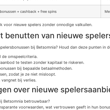
sbonussen + cashback + free spins
Mee
 voor nieuwe spelers zonder onnodige valkuilen.
het benutten van nieuwe spel
 spelersbonussen bij Betsomnia? Houd dan deze punten in d
 de omspeelcriteria.
aanbod te testen zonder kapitaal te riskeren.
a bonussen bij bepaalde betaalmethoden.
en, zodat je ze niet misloopt.
vangnet bij verlies.
gen over nieuwe spelersaanb
bij Betsomnia betrouwbaar?
ransparante voorwaarden, wat vertrouwen geeft in hun bonu